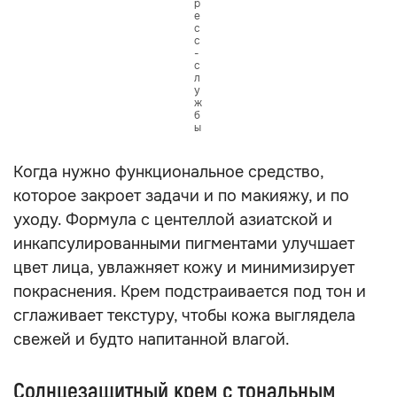
р
е
с
с
-
с
л
у
ж
б
ы
Когда нужно функциональное средство,
которое закроет задачи и по макияжу, и по
уходу. Формула с центеллой азиатской и
инкапсулированными пигментами улучшает
цвет лица, увлажняет кожу и минимизирует
покраснения. Крем подстраивается под тон и
сглаживает текстуру, чтобы кожа выглядела
свежей и будто напитанной влагой.
Солнцезащитный крем с тональным