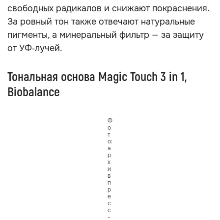
свободных радикалов и снижают покраснения.
За ровный тон также отвечают натуральные
пигменты, а минеральный фильтр — за защиту
от УФ‑лучей.
Тональная основа Magic Touch 3 in 1,
Biobalance
Ф
о
т
о:
а
р
х
и
в
п
р
е
с
с
-