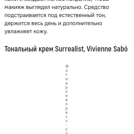
макияж выглядел натурально. Средство
подстраивается под естественный тон,
держится весь день и дополнительно
увлажняет кожу.
Тональный крем Surrealist, Vivienne Sabó
Ф
о
т
о:
а
р
х
и
в
п
р
е
с
с
-
с
л