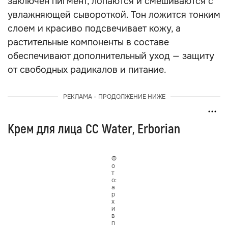
заключён пигмент, лопаются и смешиваются с
увлажняющей сывороткой. Тон ложится тонким
слоем и красиво подсвечивает кожу, а
растительные компоненты в составе
обеспечивают дополнительный уход — защиту
от свободных радикалов и питание.
РЕКЛАМА - ПРОДОЛЖЕНИЕ НИЖЕ
Крем для лица CC Water, Erborian
Ф
о
т
о:
а
р
х
и
в
п