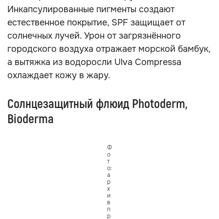
Инкапсулированные пигменты создают
естественное покрытие, SPF защищает от
солнечных лучей. Урон от загрязнённого
городского воздуха отражает морской бамбук,
а вытяжка из водоросли Ulva Compressa
охлаждает кожу в жару.
Солнцезащитный флюид Photoderm,
Bioderma
Ф
о
т
о:
а
р
х
и
в
п
р