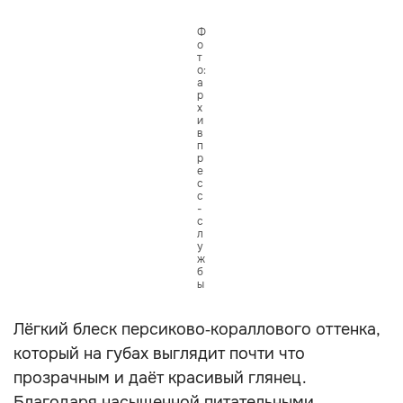
Ф
о
т
о:
а
р
х
и
в
п
р
е
с
с
-
с
л
у
ж
б
ы
Лёгкий блеск персиково‑кораллового оттенка,
который на губах выглядит почти что
прозрачным и даёт красивый глянец.
Благодаря насыщенной питательными