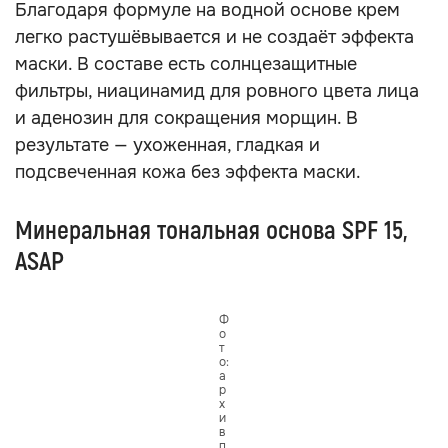
Благодаря формуле на водной основе крем
легко растушёвывается и не создаёт эффекта
маски. В составе есть солнцезащитные
фильтры, ниацинамид для ровного цвета лица
и аденозин для сокращения морщин. В
результате — ухоженная, гладкая и
подсвеченная кожа без эффекта маски.
Минеральная тональная основа SPF 15,
ASAP
Ф
о
т
о:
а
р
х
и
в
п