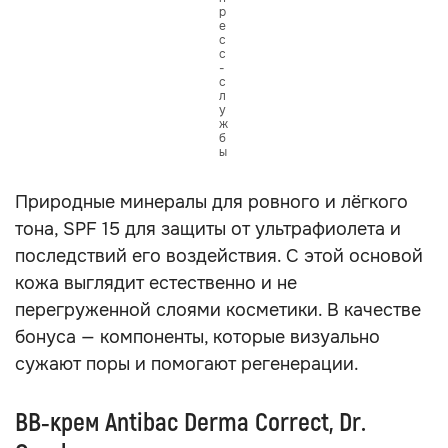
р
е
с
с
-
с
л
у
ж
б
ы
Природные минералы для ровного и лёгкого
тона, SPF 15 для защиты от ультрафиолета и
последствий его воздействия. С этой основой
кожа выглядит естественно и не
перегруженной слоями косметики. В качестве
бонуса — компоненты, которые визуально
сужают поры и помогают регенерации.
BB‑крем Antibac Derma Correct, Dr.