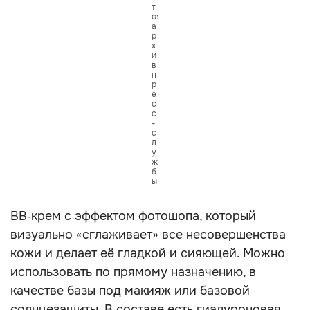
т
о:
а
р
х
и
в
п
р
е
с
с
-
с
л
у
ж
б
ы
BB‑крем с эффектом фотошопа, который
визуально «сглаживает» все несовершенства
кожи и делает её гладкой и сияющей. Можно
использовать по прямому назначению, в
качестве базы под макияж или базовой
солнцезащиты. В составе есть гиалуроновая