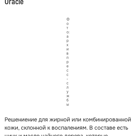
Oracle
Ф
о
т
о:
а
р
х
и
в
п
р
е
с
с
-
с
л
у
ж
б
ы
Решениение для жирной или комбинированной
кожи, склонной к воспалениям. В составе есть