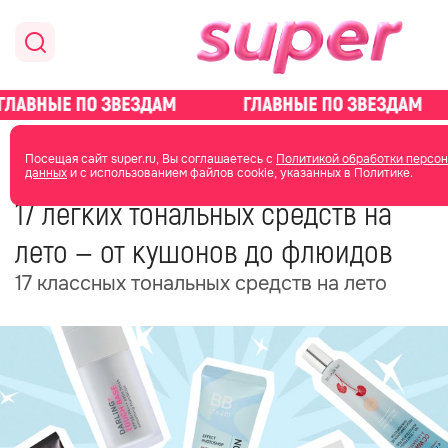
главная
красота
макияж
Посещая сайт super.ru, Вы соглашаетесь с
Политикой обработки персо
данных
и с использованием файлов cookie, указанных в Политике.
29 мая
09:55
17 лёгких тональных средств на
лето — от кушонов до флюидов
17 классных тональных средств на лето