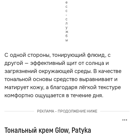
е
с
с
-
с
л
у
ж
б
ы
С одной стороны, тонирующий флюид, с
другой — эффективный щит от солнца и
загрязнений окружающей среды. В качестве
тональной основы средство выравнивает и
матирует кожу, а благодаря лёгкой текстуре
комфортно ощущается в течение дня.
РЕКЛАМА - ПРОДОЛЖЕНИЕ НИЖЕ
Тональный крем Glow, Patyka