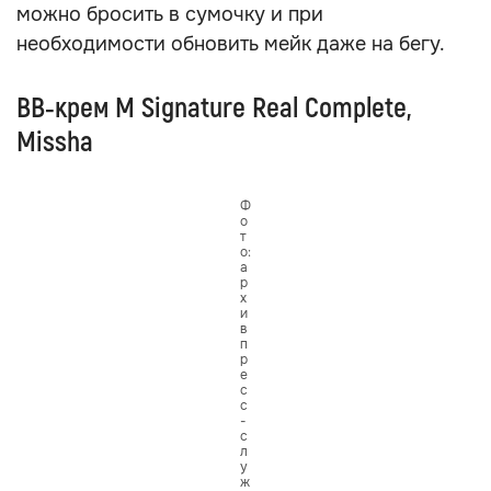
можно бросить в сумочку и при
необходимости обновить мейк даже на бегу.
BB‑крем M Signature Real Complete,
Missha
Ф
о
т
о:
а
р
х
и
в
п
р
е
с
с
-
с
л
у
ж