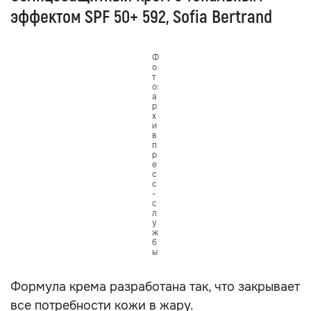
эффектом SPF 50+ 592, Sofia Bertrand
Ф
о
т
о:
а
р
х
и
в
п
р
е
с
с
-
с
л
у
ж
б
ы
Формула крема разработана так, что закрывает
все потребности кожи в жару.