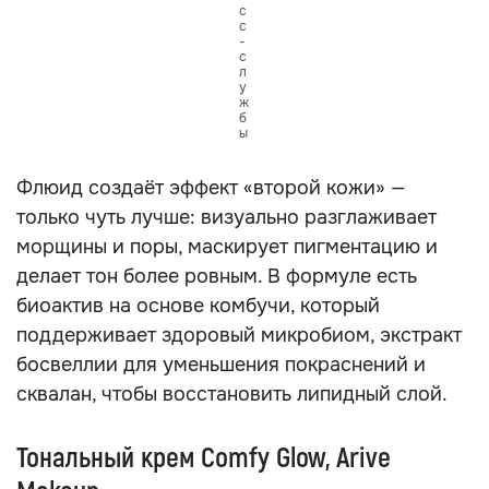
с
с
-
с
л
у
ж
б
ы
Флюид создаёт эффект «второй кожи» —
только чуть лучше: визуально разглаживает
морщины и поры, маскирует пигментацию и
делает тон более ровным. В формуле есть
биоактив на основе комбучи, который
поддерживает здоровый микробиом, экстракт
босвеллии для уменьшения покраснений и
сквалан, чтобы восстановить липидный слой.
Тональный крем Comfy Glow, Arive