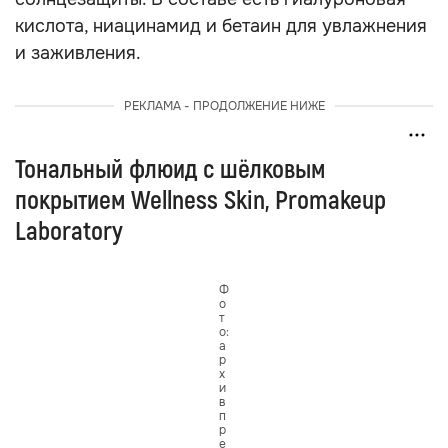
кислота, ниацинамид и бетаин для увлажнения
и заживления.
РЕКЛАМА - ПРОДОЛЖЕНИЕ НИЖЕ
Тональный флюид с шёлковым
покрытием Wellness Skin, Promakeup
Laboratory
Ф
о
т
о:
а
р
х
и
в
п
р
е