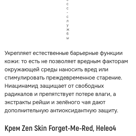
с
с
-
с
л
у
ж
б
ы
Укрепляет естественные барьерные функции
кожи: то есть не позволяет вредным факторам
окружающей среды наносить вред или
стимулировать преждевременное старение.
Ниацинамид защищает от свободных
радикалов и препятствует потере влаги, а
экстракты рейши и зелёного чая дают
дополнительную антиоксидантную защиту.
Крем Zen Skin Forget-Me-Red, Heleo4