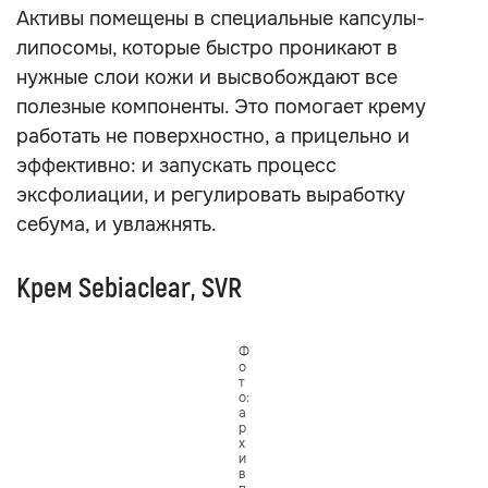
Активы помещены в специальные капсулы-
липосомы, которые быстро проникают в
нужные слои кожи и высвобождают все
полезные компоненты. Это помогает крему
работать не поверхностно, а прицельно и
эффективно: и запускать процесс
эксфолиации, и регулировать выработку
себума, и увлажнять.
Крем Sebiaclear, SVR
Ф
о
т
о:
а
р
х
и
в