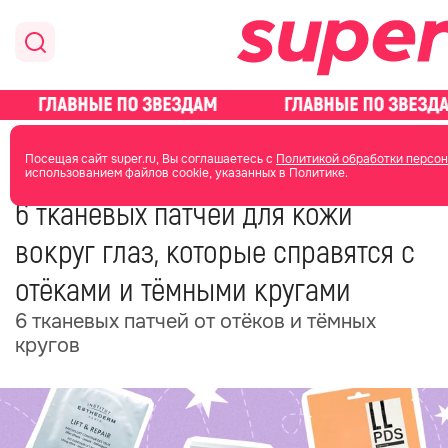
главная
красота
уход за лицом
Посещая сайт super.ru, Вы соглашаетесь с
Политикой обработки персон
использованием файлов cookie, указанных в Политике.
20 июня 2025
13:17
6 тканевых патчей для кожи
вокруг глаз, которые справятся с
отёками и тёмными кругами
6 тканевых патчей от отёков и тёмных
кругов