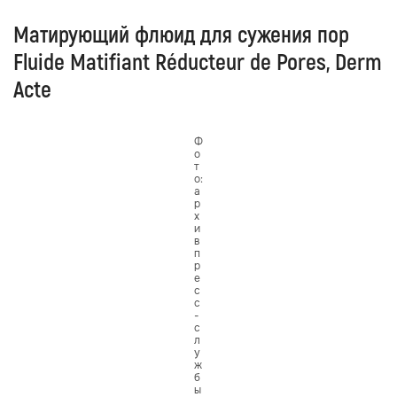
Матирующий флюид для сужения пор
Fluide Matifiant Réducteur de Pores, Derm
Acte
Ф
о
т
о:
а
р
х
и
в
п
р
е
с
с
-
с
л
у
ж
б
ы