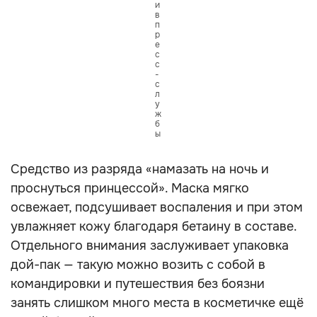
и
в
п
р
е
с
с
-
с
л
у
ж
б
ы
Средство из разряда «намазать на ночь и
проснуться принцессой». Маска мягко
освежает, подсушивает воспаления и при этом
увлажняет кожу благодаря бетаину в составе.
Отдельного внимания заслуживает упаковка
дой-пак — такую можно возить с собой в
командировки и путешествия без боязни
занять слишком много места в косметичке ещё