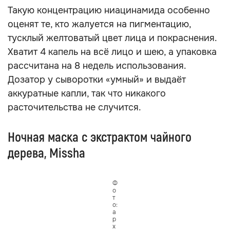
Такую концентрацию ниацинамида особенно
оценят те, кто жалуется на пигментацию,
тусклый желтоватый цвет лица и покраснения.
Хватит 4 капель на всё лицо и шею, а упаковка
рассчитана на 8 недель использования.
Дозатор у сыворотки «умный» и выдаёт
аккуратные капли, так что никакого
расточительства не случится.
Ночная маска с экстрактом чайного
дерева, Missha
Ф
о
т
о:
а
р
х