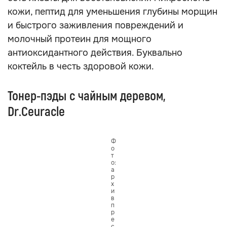
кожи, пептид для уменьшения глубины морщин
и быстрого заживления повреждений и
молочный протеин для мощного
антиоксидантного действия. Буквально
коктейль в честь здоровой кожи.
Тонер-пэды с чайным деревом,
Dr.Ceuracle
Ф
о
т
о:
а
р
х
и
в
п
р
е
с