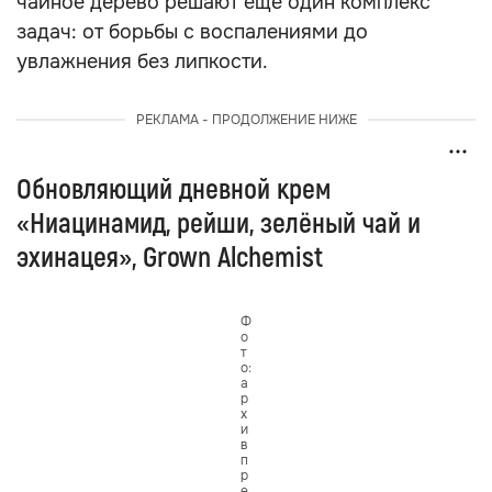
чайное дерево решают ещё один комплекс
задач: от борьбы с воспалениями до
увлажнения без липкости.
РЕКЛАМА - ПРОДОЛЖЕНИЕ НИЖЕ
Обновляющий дневной крем
«Ниацинамид, рейши, зелёный чай и
эхинацея», Grown Alchemist
Ф
о
т
о:
а
р
х
и
в
п
р
е