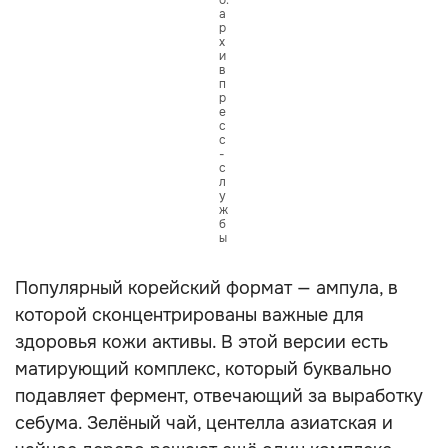
о:
а
р
х
и
в
п
р
е
с
с
-
с
л
у
ж
б
ы
Популярный корейский формат — ампула, в
которой сконцентрированы важные для
здоровья кожи активы. В этой версии есть
матирующий комплекс, который буквально
подавляет фермент, отвечающий за выработку
себума. Зелёный чай, центелла азиатская и