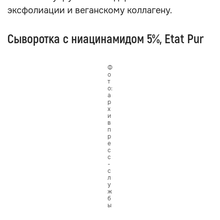
эксфолиации и веганскому коллагену.
Сыворотка с ниацинамидом 5%, Etat Pur
Ф
о
т
о:
а
р
х
и
в
п
р
е
с
с
-
с
л
у
ж
б
ы