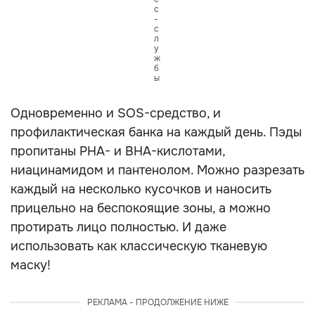
с
-
с
л
у
ж
б
ы
Одновременно и SOS-средство, и
профилактическая банка на каждый день. Пэды
пропитаны PHA- и BHA-кислотами,
ниацинамидом и пантенолом. Можно разрезать
каждый на несколько кусочков и наносить
прицельно на беспокоящие зоны, а можно
протирать лицо полностью. И даже
использовать как классическую тканевую
маску!
РЕКЛАМА - ПРОДОЛЖЕНИЕ НИЖЕ