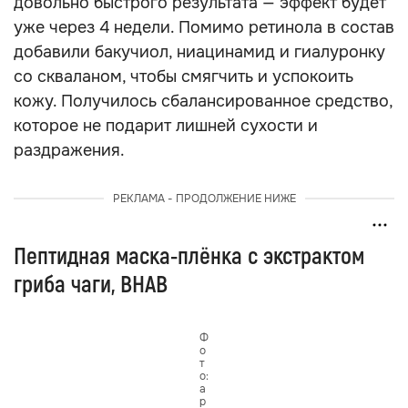
довольно быстрого результата — эффект будет
уже через 4 недели. Помимо ретинола в состав
добавили бакучиол, ниацинамид и гиалуронку
со скваланом, чтобы смягчить и успокоить
кожу. Получилось сбалансированное средство,
которое не подарит лишней сухости и
раздражения.
РЕКЛАМА - ПРОДОЛЖЕНИЕ НИЖЕ
Пептидная маска-плёнка с экстрактом
гриба чаги, BHAB
Ф
о
т
о:
а
р