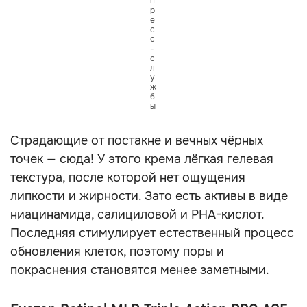
п
р
е
с
с
-
с
л
у
ж
б
ы
Страдающие от постакне и вечных чёрных
точек — сюда! У этого крема лёгкая гелевая
текстура, после которой нет ощущения
липкости и жирности. Зато есть активы в виде
ниацинамида, салициловой и PHA-кислот.
Последняя стимулирует естественный процесс
обновления клеток, поэтому поры и
покраснения становятся менее заметными.