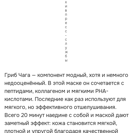
х
и
в
п
р
е
с
с
-
с
л
у
ж
б
ы
Гриб Чага — компонент модный, хотя и немного
недооценённый. В этой маске он сочетается с
пептидами, коллагеном и мягкими PHA-
кислотами. Последние как раз используют для
мягкого, но эффективного отшелушивания.
Всего 20 минут наедине с собой и маской дают
заметный эффект: кожа становится мягкой,
плотной и упругой благодаря качественной