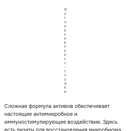
Ф
о
т
о:
а
р
х
и
в
п
р
е
с
с
-
с
л
у
ж
б
ы
Сложная формула активов обеспечивает
настоящее антимикробное и
иммуностимулирующее воздействие. Здесь
есть лизаты для восстановления микробиома