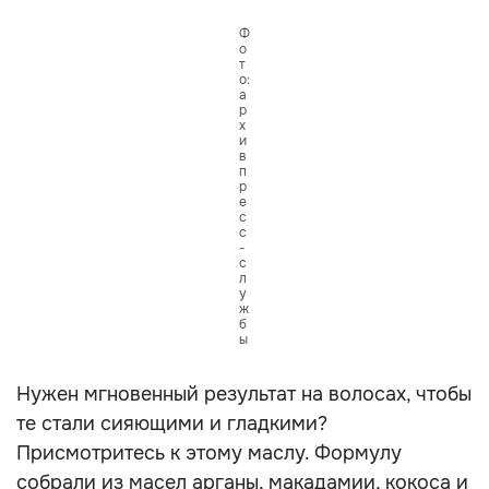
Ф
о
т
о:
а
р
х
и
в
п
р
е
с
с
-
с
л
у
ж
б
ы
Нужен мгновенный результат на волосах, чтобы
те стали сияющими и гладкими?
Присмотритесь к этому маслу. Формулу
собрали из масел арганы, макадамии, кокоса и