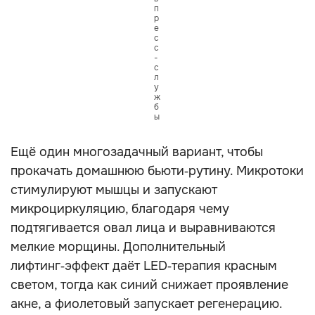
п
р
е
с
с
-
с
л
у
ж
б
ы
Ещё один многозадачный вариант, чтобы
прокачать домашнюю бьюти‑рутину. Микротоки
стимулируют мышцы и запускают
микроциркуляцию, благодаря чему
подтягивается овал лица и выравниваются
мелкие морщины. Дополнительный
лифтинг‑эффект даёт LED‑терапия красным
светом, тогда как синий снижает проявление
акне, а фиолетовый запускает регенерацию.