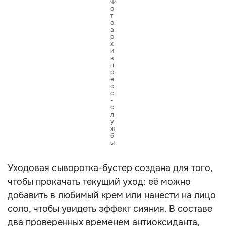
Ф
о
т
о:
а
р
х
и
в
п
р
е
с
с
-
с
л
у
ж
б
ы
Уходовая сыворотка-бустер создана для того,
чтобы прокачать текущий уход: её можно
добавить в любимый крем или нанести на лицо
соло, чтобы увидеть эффект сияния. В составе
два проверенных временем антиоксиданта,