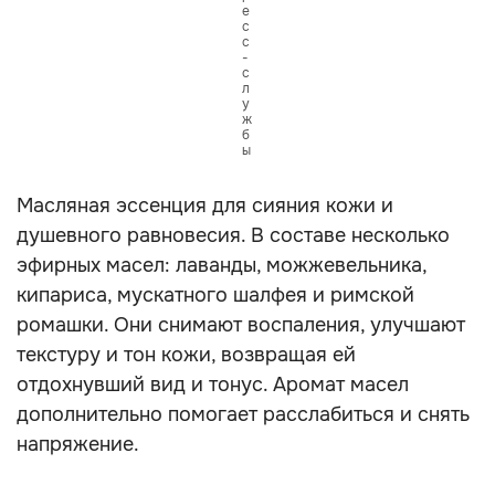
е
с
с
-
с
л
у
ж
б
ы
Масляная эссенция для сияния кожи и
душевного равновесия. В составе несколько
эфирных масел: лаванды, можжевельника,
кипариса, мускатного шалфея и римской
ромашки. Они снимают воспаления, улучшают
текстуру и тон кожи, возвращая ей
отдохнувший вид и тонус. Аромат масел
дополнительно помогает расслабиться и снять
напряжение.