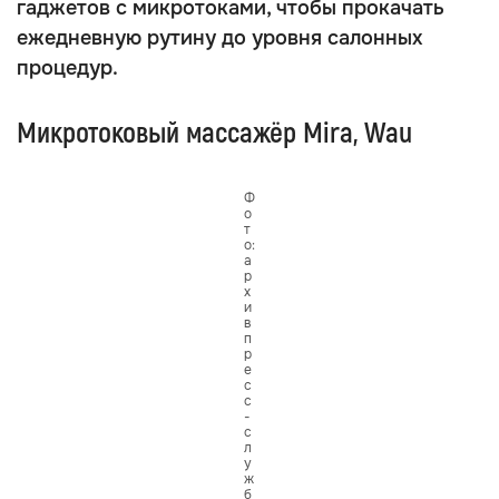
гаджетов с микротоками, чтобы прокачать
ежедневную рутину до уровня салонных
процедур.
Микротоковый массажёр Mira, Wau
Ф
о
т
о:
а
р
х
и
в
п
р
е
с
с
-
с
л
у
ж
б