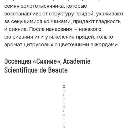
семян золототысячника, которые
восстанавливают структуру прядей, ухаживают
за секущимися кончиками, придают гладкость
и сияние. После нанесения — никакого
склеивания или утяжеления прядей, только
аромат цитрусовых с цветочными аккордами.
Эссенция «Сияние», Academie
Scientifique de Beaute
Ф
о
т
о:
а
р
х
и
в
п
р