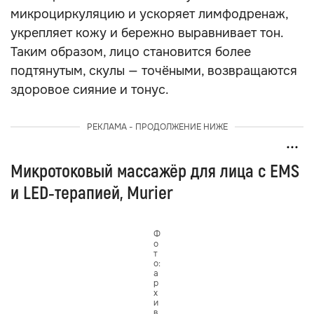
микроциркуляцию и ускоряет лимфодренаж,
укрепляет кожу и бережно выравнивает тон.
Таким образом, лицо становится более
подтянутым, скулы — точёными, возвращаются
здоровое сияние и тонус.
РЕКЛАМА - ПРОДОЛЖЕНИЕ НИЖЕ
Микротоковый массажёр для лица с EMS
и LED‑терапией, Murier
Ф
о
т
о:
а
р
х
и
в