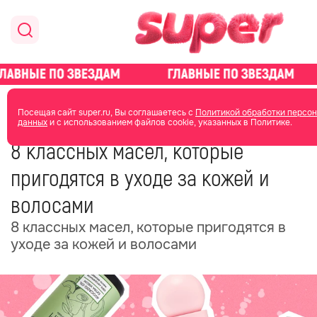
главная
красота
уход за лицом
Посещая сайт super.ru, Вы соглашаетесь с
Политикой обработки персо
данных
и с использованием файлов cookie, указанных в Политике.
04 июня
10:37
8 классных масел, которые
пригодятся в уходе за кожей и
волосами
8 классных масел, которые пригодятся в
уходе за кожей и волосами