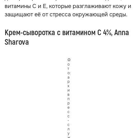
витамины С и Е, которые разглаживают кожу и
защищают её от стресса окружающей среды.
Крем-сыворотка с витамином С 4%, Anna
Sharova
Ф
о
т
о:
а
р
х
и
в
п
р
е
с
с
-
с
л
у
ж