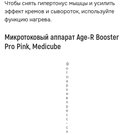
Чтобы снять гипертонус мышцы и усилить
эффект кремов и сывороток, используйте
функцию нагрева.
Микротоковый аппарат Age‑R Booster
Pro Pink, Medicube
Ф
о
т
о:
а
р
х
и
в
п
р
е
с
с
-
с
л