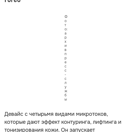
Ф
о
т
о:
а
р
х
и
в
п
р
е
с
с
-
с
л
у
ж
б
ы
Девайс с четырьмя видами микротоков,
которые дают эффект контуринга, лифтинга и
тонизирования кожи. Он запускает