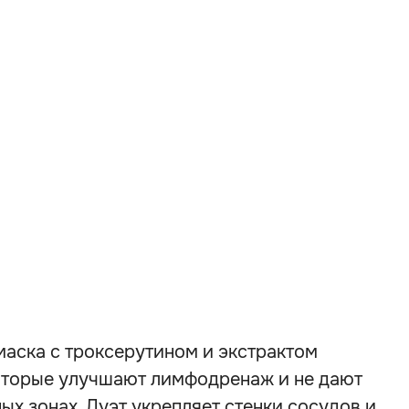
ска с троксерутином и экстрактом
которые улучшают лимфодренаж и не дают
ых зонах. Дуэт укрепляет стенки сосудов и