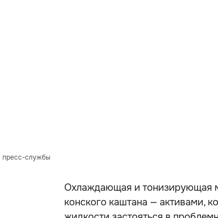
в пресс-службы
Охлаждающая и тонизирующая ма
конского каштана — активами, 
жидкости застояться в проблемн