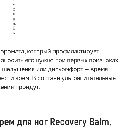
-
с
л
у
ж
б
ы
 аромата, который профилактирует
Наносить его нужно при первых признаках
и шелушения или дискомфорт — время
ести крем. В составе ультрапитательные
жения пройдут.
ем для ног Recovery Balm,