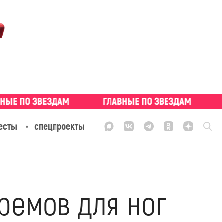
есты
спецпроекты
ремов для ног