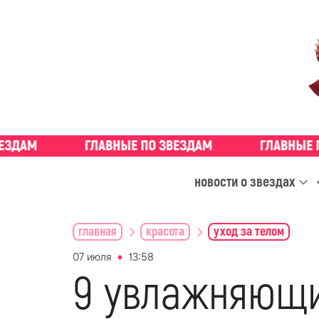
новости о звездах
главная
красота
уход за телом
07 июля
13:58
9 увлажняющи