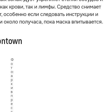
ак крови, так и лимфы. Средство снимает
т, особенно если следовать инструкции и
 около получаса, пока маска впитывается.
ontown
Ф
о
т
о:
а
р
х
и
в
п
р
е
с
с