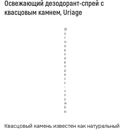
Освежающий дезодорант-спрей с
квасцовым камнем, Uriage
Ф
о
т
о:
а
р
х
и
в
п
р
е
с
с
-
с
л
у
ж
б
ы
Квасцовый камень известен как натуральный