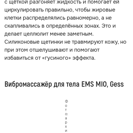
с щёткой разгоняет жидкость и помогает ей
циркулировать правильно, чтобы жировые
клетки распределялись равномерно, а не
скапливались в определённых зонах. Это и
делает целлюлит менее заметным.
Силиконовые щетинки не травмируют кожу, но
при этом отшелушивают и помогают
избавиться от «гусиного» эффекта.
Вибромассажёр для тела EMS MIO, Gess
Ф
о
т
о:
а
р
х
и