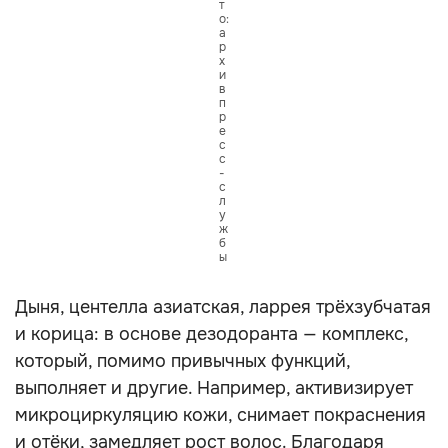
т
о:
а
р
х
и
в
п
р
е
с
с
-
с
л
у
ж
б
ы
Дыня, центелла азиатская, ларрея трёхзубчатая
и корица: в основе дезодоранта — комплекс,
который, помимо привычных функций,
выполняет и другие. Например, активизирует
микроциркуляцию кожи, снимает покраснения
и отёки, замедляет рост волос. Благодаря