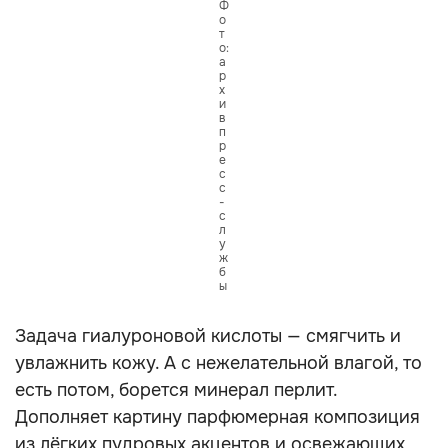
Ф
о
т
о:
а
р
х
и
в
п
р
е
с
с
-
с
л
у
ж
б
ы
Задача гиалуроновой кислоты — смягчить и
увлажнить кожу. А с нежелательной влагой, то
есть потом, борется минерал перлит.
Дополняет картину парфюмерная композиция
из лёгких пудровых акцентов и освежающих