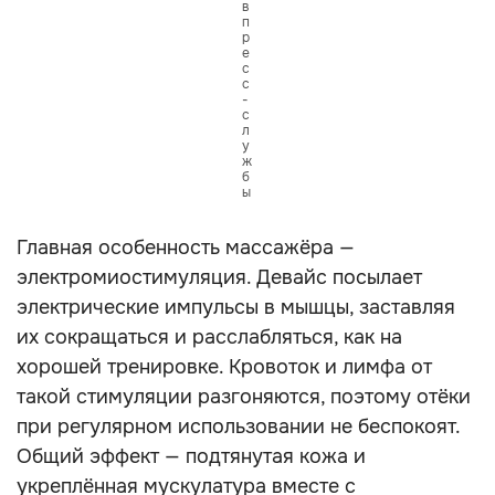
в
п
р
е
с
с
-
с
л
у
ж
б
ы
Главная особенность массажёра —
электромиостимуляция. Девайс посылает
электрические импульсы в мышцы, заставляя
их сокращаться и расслабляться, как на
хорошей тренировке. Кровоток и лимфа от
такой стимуляции разгоняются, поэтому отёки
при регулярном использовании не беспокоят.
Общий эффект — подтянутая кожа и
укреплённая мускулатура вместе с