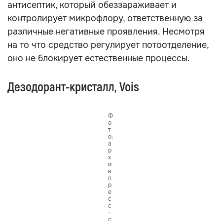
антисептик, который обеззараживает и
контролирует микрофлору, ответственную за
различные негативные проявления. Несмотря
на то что средство регулирует потоотделение,
оно не блокирует естественные процессы.
Дезодорант-кристалл, Vois
Ф
о
т
о:
а
р
х
и
в
п
р
е
с
с
-
с