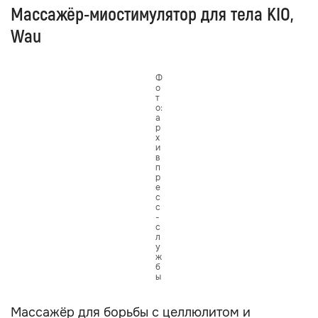
Массажёр-миостимулятор для тела KIO,
Wau
Ф
о
т
о:
а
р
х
и
в
п
р
е
с
с
-
с
л
у
ж
б
ы
Массажёр для борьбы с целлюлитом и