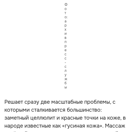
Ф
о
т
о:
а
р
х
и
в
п
р
е
с
с
-
с
л
у
ж
б
ы
Решает сразу две масштабные проблемы, с
которыми сталкивается большинство:
заметный целлюлит и красные точки на коже, в
народе известные как «гусиная кожа». Массаж