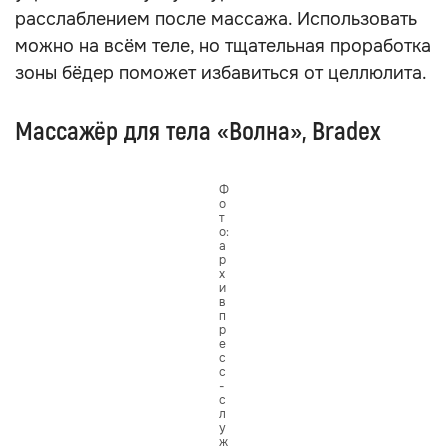
расслаблением после массажа. Использовать
можно на всём теле, но тщательная проработка
зоны бёдер поможет избавиться от целлюлита.
Массажёр для тела «Волна», Bradex
Ф
о
т
о:
а
р
х
и
в
п
р
е
с
с
-
с
л
у
ж