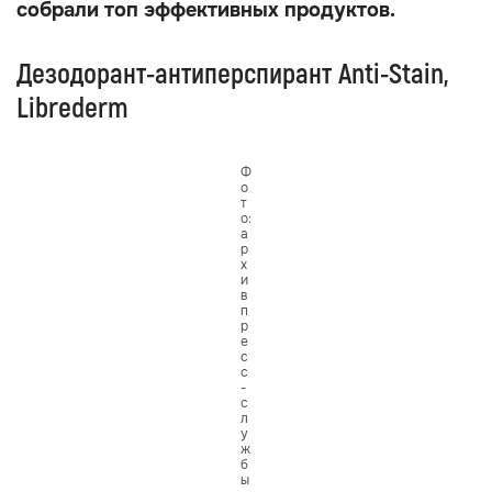
собрали топ эффективных продуктов.
Дезодорант-антиперспирант Anti-Stain,
Librederm
Ф
о
т
о:
а
р
х
и
в
п
р
е
с
с
-
с
л
у
ж
б
ы