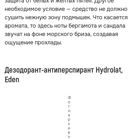
защита от белых и жёлтых пятен. Другое
необходимое условие — средство не должно
сушить нежную зону подмышек. Что касается
аромата, то здесь ноты бергамота и сандала
звучат на фоне морского бриза, создавая
ощущение прохлады.
Дезодорант-антиперспирант Hydrolat,
Eden
Ф
о
т
о:
а
р
х
и
в
п