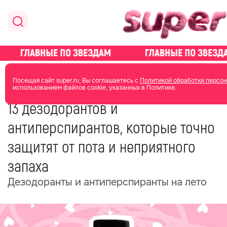
главная
красота
уход за телом
Посещая сайт super.ru, Вы соглашаетесь с
Политикой обработки персон
использованием файлов cookie, указанных в Политике.
27 июня 2025
13:50
13 дезодорантов и
антиперспирантов, которые точно
защитят от пота и неприятного
запаха
Дезодоранты и антиперспиранты на лето