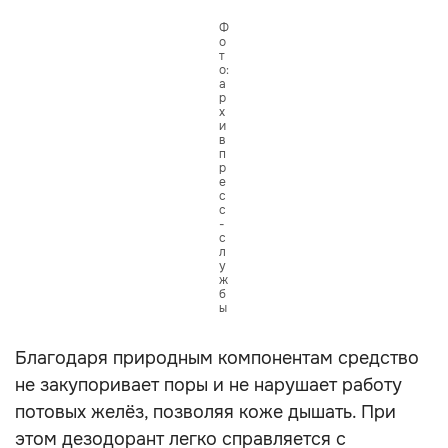
Ф
о
т
о:
а
р
х
и
в
п
р
е
с
с
-
с
л
у
ж
б
ы
Благодаря природным компонентам средство
не закупоривает поры и не нарушает работу
потовых желёз, позволяя коже дышать. При
этом дезодорант легко справляется с