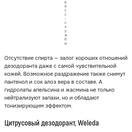
р
е
с
с
-
с
л
у
ж
б
ы
Отсутствие спирта — залог хороших отношений
дезодоранта даже с самой чувствительной
кожей. Возможное раздражение также снимут
пантенол и сок алоэ вера в составе. А
гидролаты апельсина и жасмина не только
нейтрализуют запахи, но и обладают
тонизирующим эффектом.
Цитрусовый дезодорант, Weleda