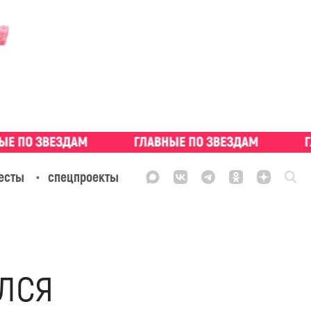
есты
спецпроекты
ился