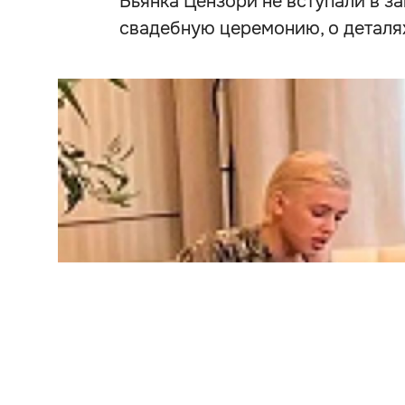
Бьянка Цензори не вступали в з
свадебную церемонию, о деталях