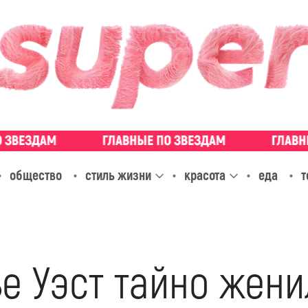
общество
стиль жизни
красота
еда
т
ье Уэст тайно жен