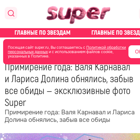
главная
новости о звездах
Посещая сайт super.ru, Вы соглашаетесь с
Политикой обработки
О
персональных данных
и с использованием файлов cookie,
указанных в Политике.
30 января 2023
14:07
Примирение года: Валя Карнавал
и Лариса Долина обнялись, забыв
все обиды — эксклюзивные фото
Super
Примирение года: Валя Карнавал и Лариса
Долина обнялись, забыв все обиды