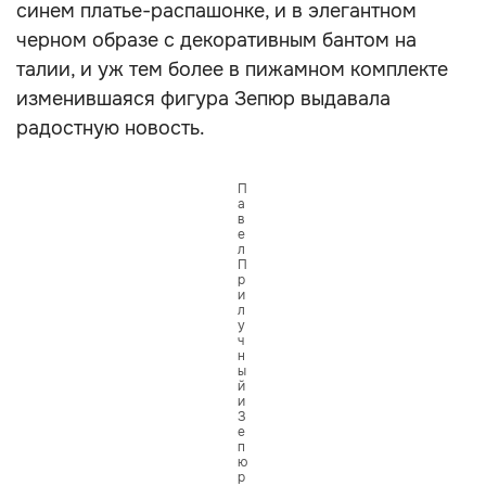
синем платье-распашонке, и в элегантном
черном образе с декоративным бантом на
талии, и уж тем более в пижамном комплекте
изменившаяся фигура Зепюр выдавала
радостную новость.
П
а
в
е
л
П
р
и
л
у
ч
н
ы
й
и
З
е
п
ю
р