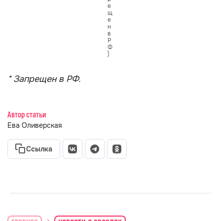
е
щ
е
н
в
Р
Ф
)
* Запрещен в РФ.
Автор статьи
Ева Оливерская
Ссылка