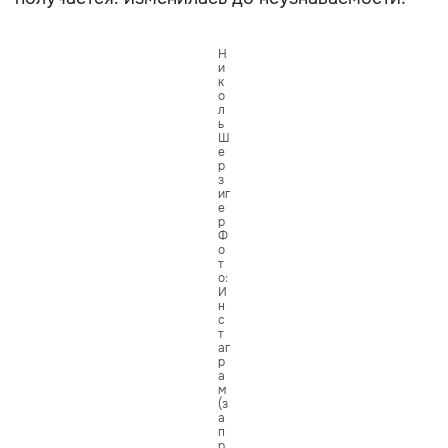
Н
и
к
о
л
ь
Ш
е
р
з
иг
е
р
Ф
о
т
о:
И
н
с
т
аг
р
а
м
(з
а
п
р