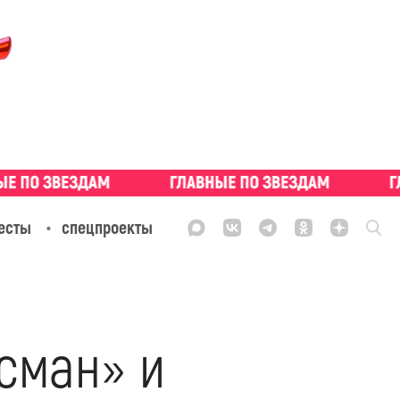
есты
спецпроекты
сман» и