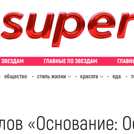
общество
стиль жизни
красота
еда
т
лов «Основание: О