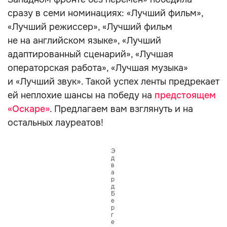
сразу в семи номинациях: «Лучший фильм»,
«Лучший режиссер», «Лучший фильм
не на английском языке», «Лучший
адаптированный сценарий», «Лучшая
операторская работа», «Лучшая музыка»
и «Лучший звук». Такой успех ленты предрекает
ей неплохие шансы на победу на
предстоящем
«Оскаре»
. Предлагаем вам взглянуть и на
остальных лауреатов!
Э
д
в
а
р
д
Б
е
р
г
е