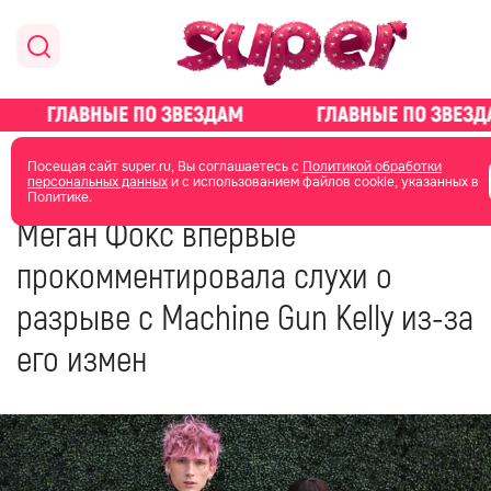
главная
новости о звездах
Посещая сайт super.ru, Вы соглашаетесь с
Политикой обработки
персональных данных
и с использованием файлов cookie, указанных в
Политике.
20 февраля 2023
08:22
Меган Фокс впервые
прокомментировала слухи о
разрыве с Machine Gun Kelly из-за
его измен