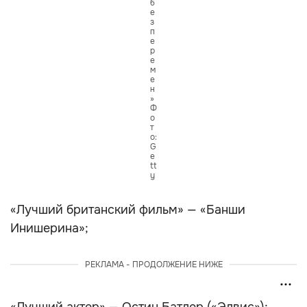
б
е
з
п
е
р
е
м
е
н
»
Ф
о
т
о:
G
e
tt
y
«Лучший британский фильм» — «Банши
Инишерина»;
РЕКЛАМА - ПРОДОЛЖЕНИЕ НИЖЕ