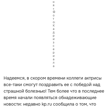
н
я
»
Ф
о
т
о:
К
а
д
р
и
з
с
е
р
и
а
л
а
Надеемся, в скором времени коллеги актрисы
все-таки смогут поздравить ее с победой над
страшной болезнью! Тем более что в последнее
время начали появляться обнадеживающие
новости: недавно kp.ru сообщила о том, что