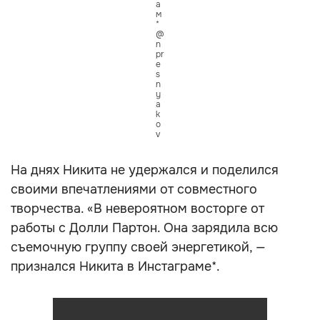
а
м
*
@
n
pr
e
s
n
y
a
k
o
v
На днях Никита не удержался и поделился
своими впечатлениями от совместного
творчества. «В невероятном восторге от
работы с Долли Партон. Она зарядила всю
съемочную группу своей энергетикой, —
признался Никита в Инстаграме*.