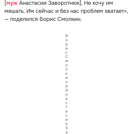
[
муж
Анастасии Заворотнюк]. Не хочу им
мешать. Им сейчас и без нас проблем хватает»,
— поделился Борис Смолкин.
Б
о
р
и
с
С
м
о
л
к
и
н
и
А
н
а
с
т
а
с
и
я
З
а