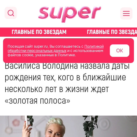
главная
новости о звездах
Посещая сайт super.ru, Вы соглашаетесь с
Политикой
ОК
обработки персональных данных
и с использованием
файлов cookie, указанных в Политике.
03 марта 2023
14:32
Василиса Володина назвала даты
рождения тех, кого в ближайшие
несколько лет в жизни ждет
«золотая полоса»