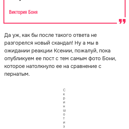
Виктория Боня
Да уж, как бы после такого ответа не
разгорелся новый скандал! Ну а мы в
ожидании реакции Ксении, пожалуй, пока
опубликуем ее пост с тем самым фото Бони,
которое натолкнуло ее на сравнение с
пернатым.
С
к
р
и
н
ш
о
т
и
з