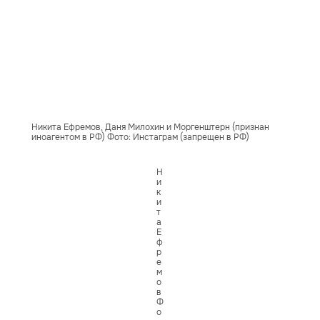
Никита Ефремов, Даня Милохин и Моргенштерн (признан
иноагентом в РФ) Фото: Инстаграм (запрещен в РФ)
Н
и
к
и
т
а
Е
ф
р
е
м
о
в
Ф
о