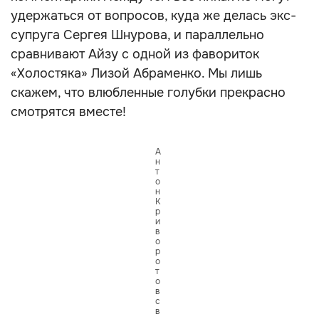
удержаться от вопросов, куда же делась экс-
супруга Сергея Шнурова, и параллельно
сравнивают Айзу с одной из фавориток
«Холостяка» Лизой Абраменко. Мы лишь
скажем, что влюбленные голубки прекрасно
смотрятся вместе!
А
н
т
о
н
К
р
и
в
о
р
о
т
о
в
с
в