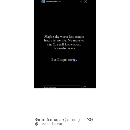
Фото: Инстаграм (запрещен в РФ)
@annasedokova