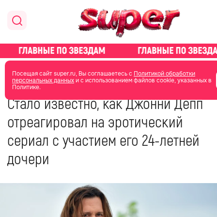
главная
новости о звездах
Посещая сайт super.ru, Вы соглашаетесь с
Политикой обработки
персональных данных
и с использованием файлов cookie, указанных в
Политике.
07 июня 2023
15:25
Стало известно, как Джонни Депп
отреагировал на эротический
сериал с участием его 24-летней
дочери