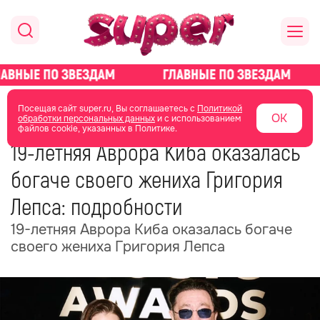
главная
новости о звездах
новости
Посещая сайт super.ru, Вы соглашаетесь с
Политикой
ОК
обработки персональных данных
и с использованием
файлов cookie, указанных в Политике.
22 июля 2025
18:03
19-летняя Аврора Киба оказалась
богаче своего жениха Григория
Лепса: подробности
19-летняя Аврора Киба оказалась богаче
своего жениха Григория Лепса