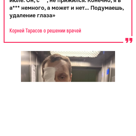
июле. Он, с***, не прижился. Конечно, я в
а*** немного, а может и нет… Подумаешь,
удаление глаза
»
Корней Тарасов о решении врачей