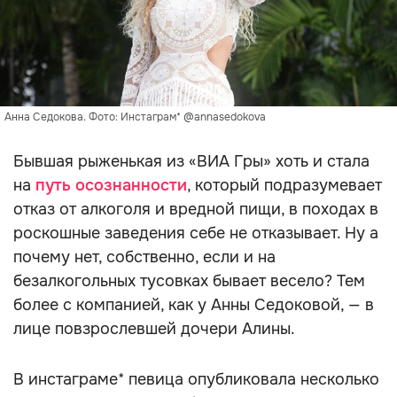
Анна Седокова. Фото: Инстаграм* @annasedokova
Бывшая рыженькая из «ВИА Гры» хоть и стала
на
путь осознанности
, который подразумевает
отказ от алкоголя и вредной пищи, в походах в
роскошные заведения себе не отказывает. Ну а
почему нет, собственно, если и на
безалкогольных тусовках бывает весело? Тем
более с компанией, как у Анны Седоковой, — в
лице повзрослевшей дочери Алины.
В инстаграме* певица опубликовала несколько