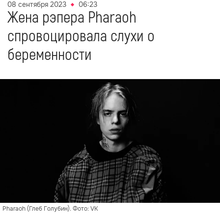
08 сентября 2023
06:23
Жена рэпера Pharaoh
спровоцировала слухи о
беременности
Pharaoh (Глеб Голубин). Фото: VK