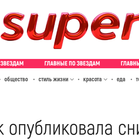
общество
стиль жизни
красота
еда
т
к опубликовала сн