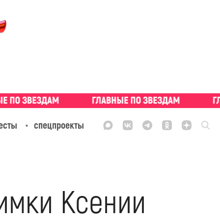
есты
спецпроекты
имки Ксении