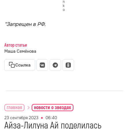
n
k
o
*Запрещен в РФ.
Автор статьи
Маша Семёнова
Ссылка
главная
новости о звездах
23 сентября 2023
06:40
Айза-Лилуна Ай поделилась