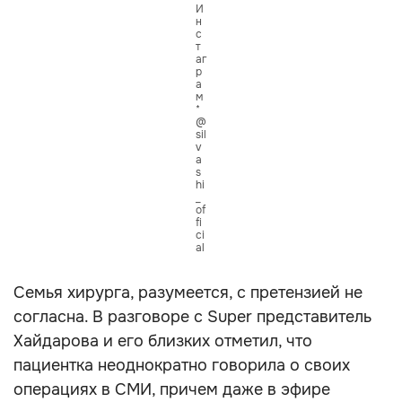
И
н
с
т
аг
р
а
м
*
@
sil
v
a
s
hi
_
of
fi
ci
al
Семья хирурга, разумеется, с претензией не
согласна. В разговоре с Super представитель
Хайдарова и его близких отметил, что
пациентка неоднократно говорила о своих
операциях в СМИ, причем даже в эфире