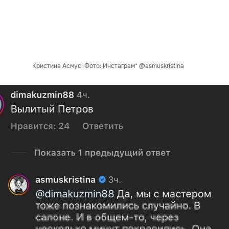
Кристина Асмус. Фото: Инстаграм* @asmuskristina