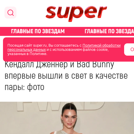
главная
новости о звездах
Посещая сайт super.ru, Вы соглашаетесь с
Политикой обработки
О
персональных данных
и с использованием файлов cookie,
указанных в Политике.
23 сентября 2023
07:50
Кендалл Дженнер и Bad Bunny
впервые вышли в свет в качестве
пары: фото