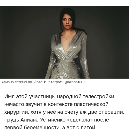
Алиана Устиненко. Фото: Инстаграм* @aliana1001
Имя этой участницы народной телестройки
нечасто звучит в контексте пластической
хирургии, хотя у нее на счету аж две операции.
Грудь Алиана Устиненко «сделала» после
первой беременности, а вот с датой