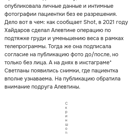
опубликовала личные данные и интимные
фотографии пациентки без ее разрешения.
Дело вот в чем: как сообщает Shot, в 2021 году
Хайдаров сделал Алевтине операцию по
подтяжке груди и уменьшению веса в рамках
телепрограммы. Тогда же она подписала
согласие на публикацию фото до/после, но
только без лица. А на днях в инстаграме*
Светланы появились снимки, где пациентка
вполне узнаваема. На публикацию обратила
внимание подруга Алевтины.
С
к
р
и
н
ш
о
т: