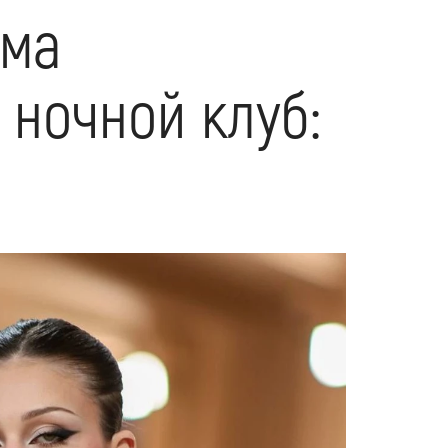
эма
 ночной клуб: