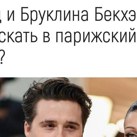
ц и Бруклина Бекх
скать в парижский
?