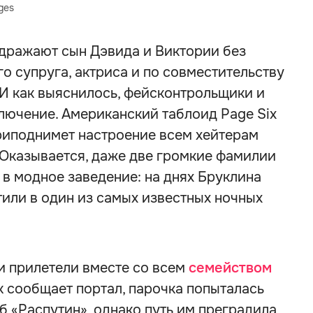
ges
здражают сын Дэвида и Виктории без
о супруга, актриса и по совместительству
 И как выяснилось, фейсконтрольщики и
лючение. Американский таблоид Page Six
приподнимет настроение всем хейтерам
 Оказывается, даже две громкие фамилии
 в модное заведение: на днях Бруклина
тили в один из самых известных ночных
и прилетели вместе со всем
семейством
к сообщает портал, парочка попыталась
б «Распутин», однако путь им преградила