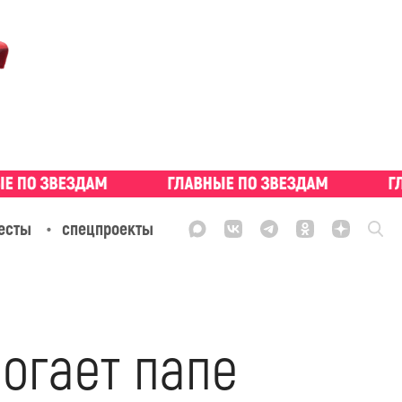
есты
спецпроекты
могает папе