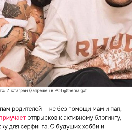
о: Инстаграм (запрещен в РФ) @therealguf
опам родителей — не без помощи мам и пап,
приучает
отпрысков к активному блогингу,
ску для серфинга. О будущих хобби и