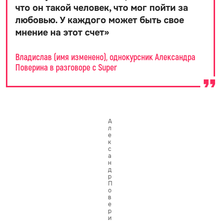
что он такой человек, что мог пойти за
любовью. У каждого может быть свое
мнение на этот счет
»
Владислав (имя изменено), однокурсник Александра
Поверина в разговоре с Super
А
л
е
к
с
а
н
д
р
П
о
в
е
р
и