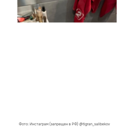
Фото: Инстаграм (запрещен в РФ) @tigran_salibekov