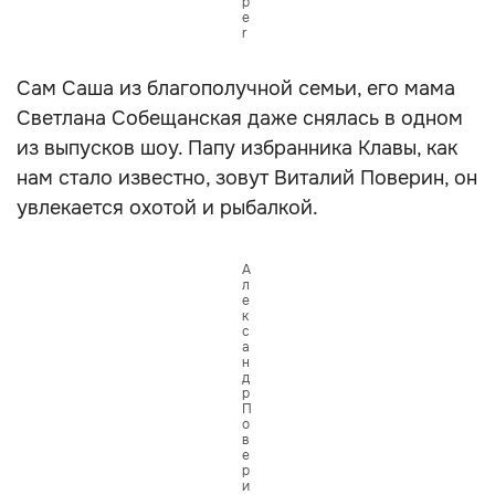
p
e
r
Сам Саша из благополучной семьи, его мама
Светлана Собещанская даже снялась в одном
из выпусков шоу. Папу избранника Клавы, как
нам стало известно, зовут Виталий Поверин, он
увлекается охотой и рыбалкой.
А
л
е
к
с
а
н
д
р
П
о
в
е
р
и