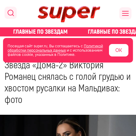
главная
новости о звездах
Посещая сайт super.ru, Вы соглашаетесь с
Политикой
ОК
обработки персональных данных
и с использованием
файлов cookie, указанных в Политике.
04 октября 2023
15:11
Звезда «Дома-2» Виктория
Романец снялась с голой грудью и
хвостом русалки на Мальдивах:
фото