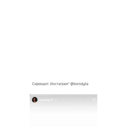
Скриншот: Инстаграм* @borodylia