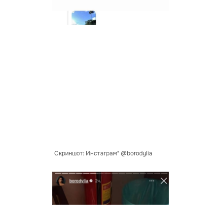
Скриншот: Инстаграм* @borodylia