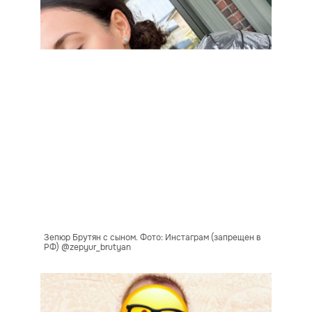
Зепюр Брутян с сыном. Фото: Инстаграм (запрещен в
РФ) @zepyur_brutyan