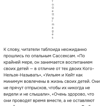
т
о:
G
e
tt
y
I
m
a
g
e
s
К слову, читатели таблоида неожиданно
прошлись по опальным Сассексам. «По
крайней мере, он занимается воспитанием
своих детей — в отличие от тех двоих Кого-
Нельзя-Называть», «Уильям и Кейт как
минимум вовлечены в жизнь своих детей. Они
не прячут отпрысков, чтобы их никогда не
видели и не слышали», «Очень здорово, что
они проводят время вместе, а не оставляют