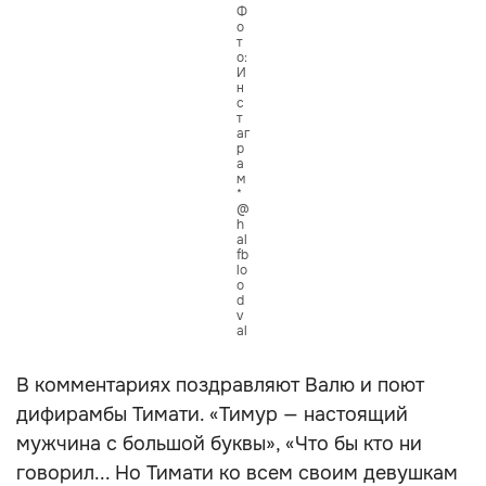
Ф
о
т
о:
И
н
с
т
аг
р
а
м
*
@
h
al
fb
lo
o
d
v
al
В комментариях поздравляют Валю и поют
дифирамбы Тимати. «Тимур — настоящий
мужчина с большой буквы», «Что бы кто ни
говорил... Но Тимати ко всем своим девушкам