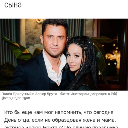
сына
Павел Прилучный и Зепюр Брутян. Фото: Инстаграм (запрещен в РФ)
@zepyur_brutyan
Кто бы еще нам мог напомнить, что сегодня
День отца, если не образцовая жена и мама,
актриса Зепюр Брутян? По случаю праздника