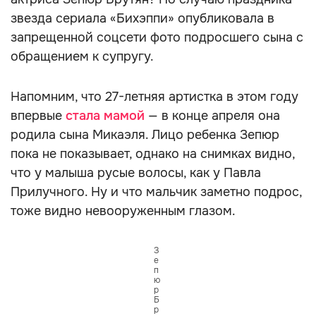
звезда сериала «Бихэппи» опубликовала в
запрещенной соцсети фото подросшего сына с
обращением к супругу.
Напомним, что 27-летняя артистка в этом году
впервые
стала мамой
— в конце апреля она
родила сына Микаэля. Лицо ребенка Зепюр
пока не показывает, однако на снимках видно,
что у малыша русые волосы, как у Павла
Прилучного. Ну и что мальчик заметно подрос,
тоже видно невооруженным глазом.
З
е
п
ю
р
Б
р