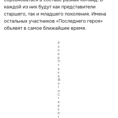
каждой из них будут как представители
старшего, так и младшего поколения. Имена
остальных участников «Последнего героя»
объявят в самое ближайшее время.
Р
э
п
е
р
П
т
а
х
а.
Ф
о
т
о:
С
т
а
р
х
и
т