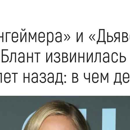
нгеймера» и «Дьяв
Блант извинилась 
лет назад: в чем д