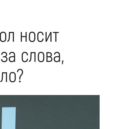
ол носит
за слова,
ело?