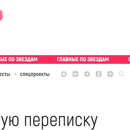
есты
спецпроекты
ную переписку