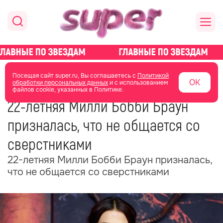
главная
новости о звездах
новости
Посещая сайт super.ru, Вы соглашаетесь с
Политикой
ОК
обработки персональных данных
и с использованием
файлов cookie, указанных в Политике.
30 июня
17:55
22-летняя Милли Бобби Браун
призналась, что не общается со
сверстниками
22-летняя Милли Бобби Браун призналась,
что не общается со сверстниками