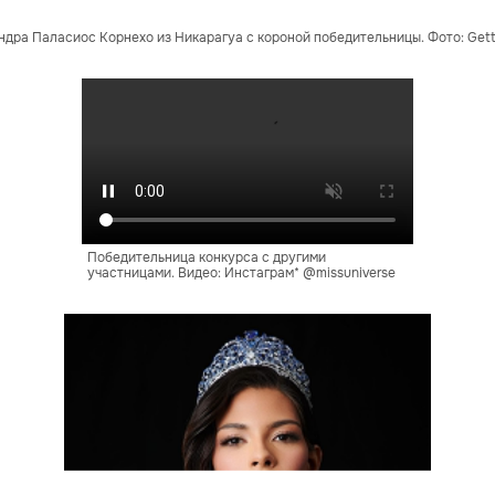
дра Паласиос Корнехо из Никарагуа с короной победительницы. Фото: Gett
Победительница конкурса с другими
участницами. Видео: Инстаграм* @missuniverse