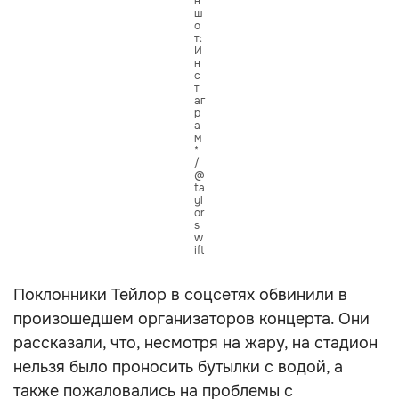
н
ш
о
т:
И
н
с
т
аг
р
а
м
*
/
@
ta
yl
or
s
w
ift
Поклонники Тейлор в соцсетях обвинили в
произошедшем организаторов концерта. Они
рассказали, что, несмотря на жару, на стадион
нельзя было проносить бутылки с водой, а
также пожаловались на проблемы с