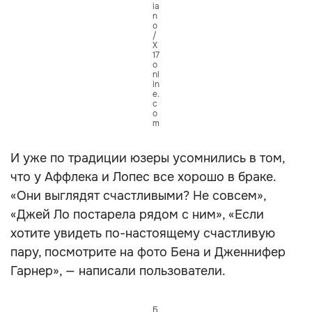
ia
n
o
/
X
17
o
nl
in
e.
c
o
m
И уже по традиции юзеры усомнились в том,
что у Аффлека и Лопес все хорошо в браке.
«Они выглядят счастливыми? Не совсем»,
«Джей Ло постарела рядом с ним», «Если
хотите увидеть по-настоящему счастливую
пару, посмотрите на фото Бена и Дженнифер
Гарнер», — написали пользователи.
Б