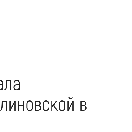
ала
линовской в