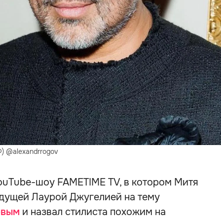
Ф) @alexandrrogov
ouTube-шоу FAMETIME TV, в котором Митя
дущей Лаурой Джугелией на тему
овым
и назвал стилиста похожим на