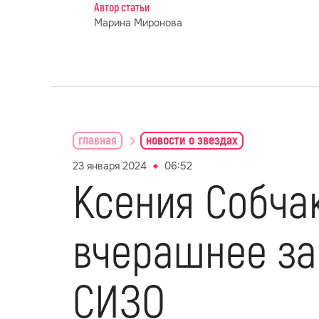
Автор статьи
Марина Миронова
главная
новости о звездах
23 января 2024
06:52
Ксения Собча
вчерашнее за
СИЗО