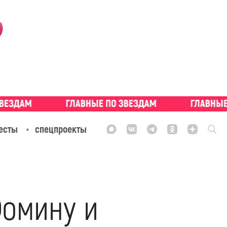
есты
спецпроекты
Фомину и