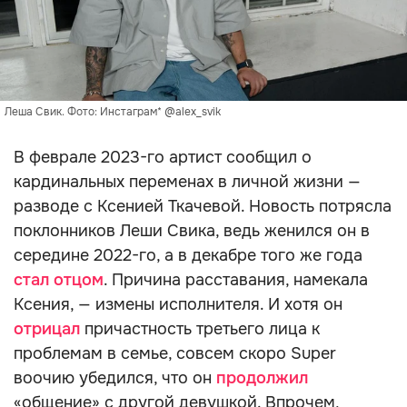
Леша Свик. Фото: Инстаграм* @alex_svik
В феврале 2023-го артист сообщил о
кардинальных переменах в личной жизни —
разводе с Ксенией Ткачевой. Новость потрясла
поклонников Леши Свика, ведь женился он в
середине 2022-го, а в декабре того же года
стал отцом
. Причина расставания, намекала
Ксения, — измены исполнителя. И хотя он
отрицал
причастность третьего лица к
проблемам в семье, совсем скоро Super
воочию убедился, что он
продолжил
«общение» с другой девушкой. Впрочем,