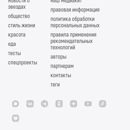
новости о
наш медиакит
звездах
правовая информация
общество
политика обработки
стиль жизни
персональных данных
красота
правила применения
рекомендательных
еда
технологий
тесты
авторы
спецпроекты
партнерам
контакты
теги