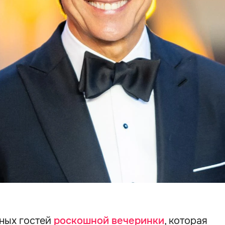
дных гостей
роскошной вечеринки
, которая