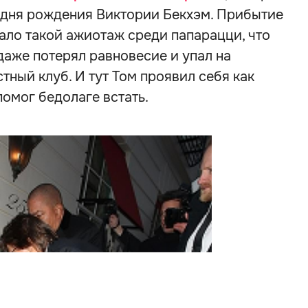
ь дня рождения Виктории Бекхэм. Прибытие
ало такой ажиотаж среди папарацци, что
даже потерял равновесие и упал на
стный клуб. И тут Том проявил себя как
омог бедолаге встать.