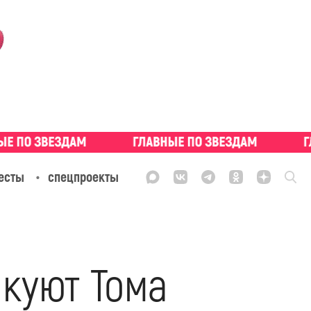
есты
спецпроекты
икуют Тома