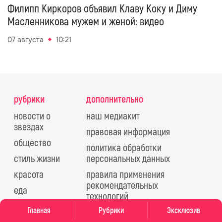
Филипп Киркоров объявил Клаву Коку и Диму
Масленникова мужем и женой: видео
07 августа
10:21
рубрики
дополнительно
новости о
наш медиакит
звездах
правовая информация
общество
политика обработки
стиль жизни
персональных данных
красота
правила применения
рекомендательных
еда
технологий
тесты
Главная
Рубрики
Эксклюзив
авторы