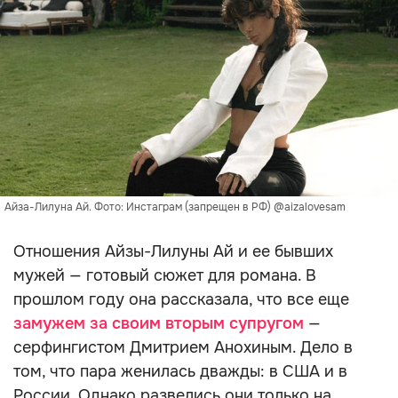
Айза-Лилуна Ай. Фото: Инстаграм (запрещен в РФ) @aizalovesam
Отношения Айзы-Лилуны Ай и ее бывших
мужей — готовый сюжет для романа. В
прошлом году она рассказала, что все еще
замужем за своим вторым супругом
—
серфингистом Дмитрием Анохиным. Дело в
том, что пара женилась дважды: в США и в
России. Однако развелись они только на