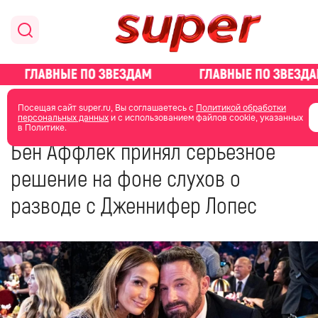
главная
новости о звездах
Посещая сайт super.ru, Вы соглашаетесь с
Политикой обработки
персональных данных
и с использованием файлов cookie, указанных
в Политике.
18 мая 2024
15:17
Бен Аффлек принял серьезное
решение на фоне слухов о
разводе с Дженнифер Лопес