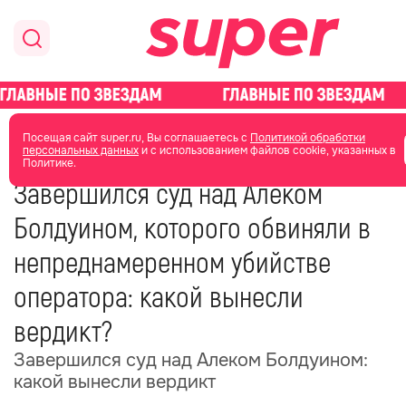
главная
новости о звездах
Посещая сайт super.ru, Вы соглашаетесь с
Политикой обработки
персональных данных
и с использованием файлов cookie, указанных в
Политике.
13 июля 2024
07:32
Завершился суд над Алеком
Болдуином, которого обвиняли в
непреднамеренном убийстве
оператора: какой вынесли
вердикт?
Завершился суд над Алеком Болдуином:
какой вынесли вердикт