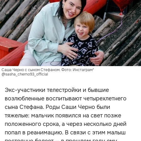
Саша Черно с сыном Стефаном. Фото: Инстаграм*
@sasha_cherno93_official
Экс-участники телестройки и бывшие
возлюбленные воспитывают четырехлетнего
сына Стефана. Роды Саши Черно были
тяжелые: мальчик появился на свет позже
положенного срока, а через несколько дней
попал в реанимацию. В связи с этим малыш