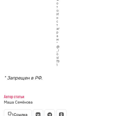
о
т
о:
И
н
с
т
аг
р
а
м
*
@
_i
o
si
f9
1
* Запрещен в РФ.
Автор статьи
Маша Семёнова
Ссылка