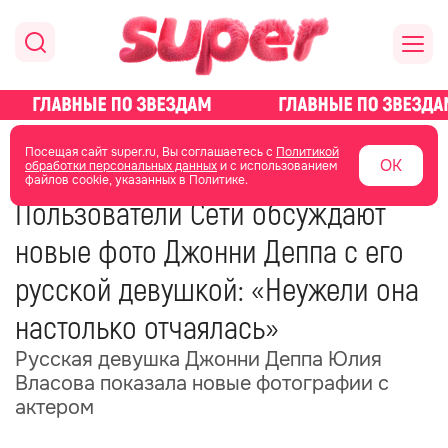
главная
новости о звездах
Посещая сайт super.ru, Вы соглашаетесь с
Политикой
ОК
обработки персональных данных
и с использованием
файлов cookie, указанных в Политике.
31 августа 2024
07:57
Пользователи Сети обсуждают
новые фото Джонни Деппа с его
русской девушкой: «Неужели она
настолько отчаялась»
Русская девушка Джонни Деппа Юлия
Власова показала новые фотографии с
актером