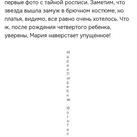
первые фото с тайной росписи. Заметим, что
звезда вышла замуж в брючном костюме, но
платья, видимо, все равно очень хотелось. Что
ж, после рождения четвертого ребенка,
уверены, Мария наверстает упущенное!
М
а
р
и
я
П
ог
р
е
б
н
як
.
Ф
о
т
о:
Т
е
л