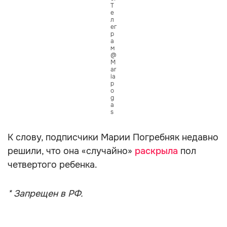
Т
е
л
ег
р
а
м
@
M
ar
ia
p
o
g
a
s
К слову, подписчики Марии Погребняк недавно
решили, что она «случайно»
раскрыла
пол
четвертого ребенка.
* Запрещен в РФ.