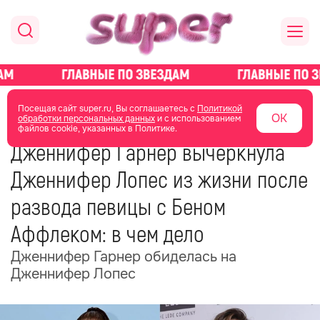
главная
новости о звездах
Посещая сайт super.ru, Вы соглашаетесь с
Политикой
ОК
обработки персональных данных
и с использованием
файлов cookie, указанных в Политике.
21 ноября 2024
13:30
Дженнифер Гарнер вычеркнула
Дженнифер Лопес из жизни после
развода певицы с Беном
Аффлеком: в чем дело
Дженнифер Гарнер обиделась на
Дженнифер Лопес