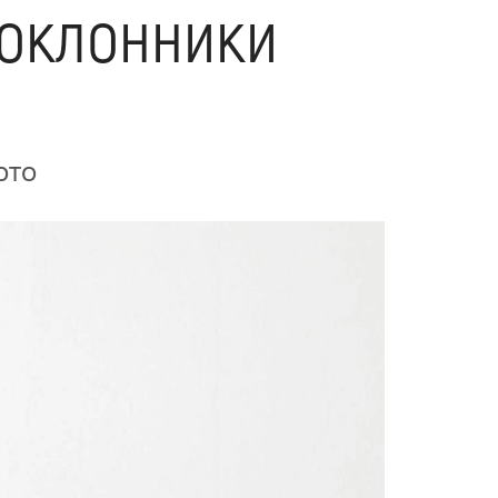
поклонники
ото