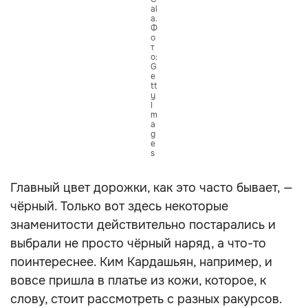
al
a.
Ф
о
т
о:
G
e
tt
y
I
m
a
g
e
s
Главный цвет дорожки, как это часто бывает, —
чёрный. Только вот здесь некоторые
знаменитости действительно постарались и
выбрали не просто чёрный наряд, а что-то
поинтереснее. Ким Кардашьян, например, и
вовсе пришла в платье из кожи, которое, к
слову, стоит рассмотреть с разных ракурсов.