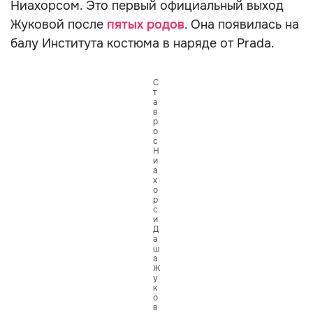
Ниахорсом. Это первый официальный выход
Жуковой после
пятых родов
. Она появилась на
балу Института костюма в наряде от Prada.
С
т
а
в
р
о
с
Н
и
а
х
о
р
с
и
Д
а
ш
а
Ж
у
к
о
в