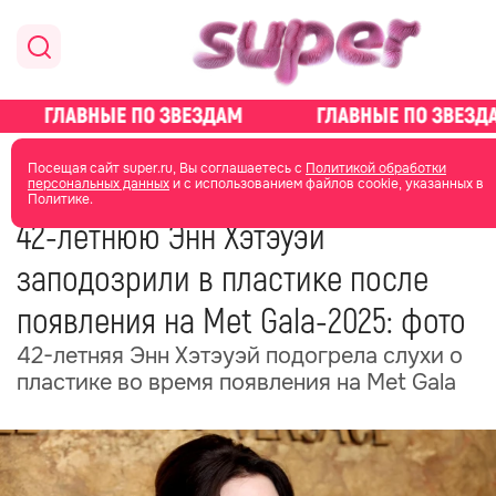
главная
новости о звездах
Посещая сайт super.ru, Вы соглашаетесь с
Политикой обработки
персональных данных
и с использованием файлов cookie, указанных в
Политике.
06 мая 2025
13:31
42-летнюю Энн Хэтэуэй
заподозрили в пластике после
появления на Met Gala-2025: фото
42-летняя Энн Хэтэуэй подогрела слухи о
пластике во время появления на Met Gala