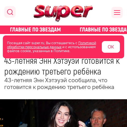
главная
новости о звездах
новости
Посещая сайт super.ru, Вы соглашаетесь с
Политикой
ОК
обработки персональных данных
и с использованием
файлов cookie, указанных в Политике.
19 июня
15:00
43-летняя Энн Хэтэуэй готовится к
рождению третьего ребёнка
43-летняя Энн Хэтэуэй сообщила, что
готовится к рождению третьего ребёнка