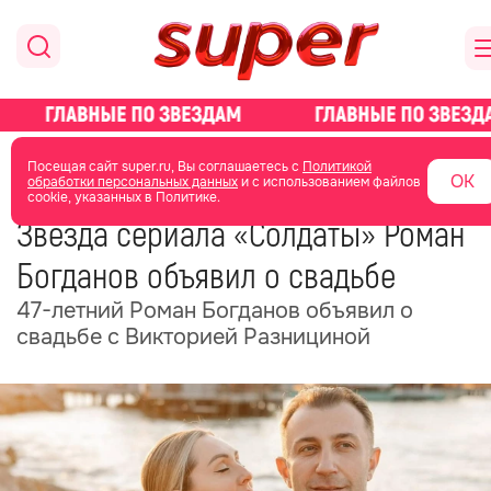
главная
новости о звездах
новости
Посещая сайт super.ru, Вы соглашаетесь с
Политикой
ОК
обработки персональных данных
и с использованием файлов
cookie, указанных в Политике.
28 мая
12:53
Звезда сериала «Солдаты» Роман
Богданов объявил о свадьбе
47-летний Роман Богданов объявил о
свадьбе с Викторией Разнициной