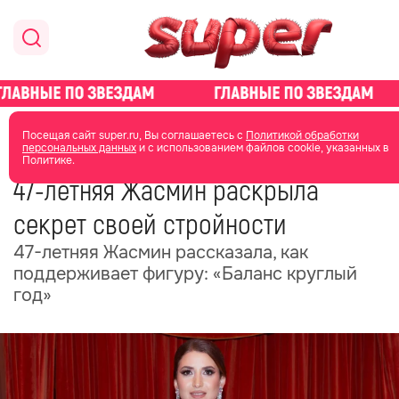
главная
новости о звездах
новости
Посещая сайт super.ru, Вы соглашаетесь с
Политикой обработки
персональных данных
и с использованием файлов cookie, указанных в
Политике.
27 июня 2025
16:36
47-летняя Жасмин раскрыла
секрет своей стройности
47-летняя Жасмин рассказала, как
поддерживает фигуру: «Баланс круглый
год»