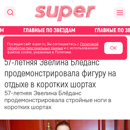
главная
новости о звездах
новости
Посещая сайт super.ru, Вы соглашаетесь с
Политикой
ОК
обработки персональных данных
и с использованием
файлов cookie, указанных в Политике.
19 июня
13:51
57-летняя Эвелина Блёданс
продемонстрировала фигуру на
отдыхе в коротких шортах
57-летняя Эвелина Блёданс
продемонстрировала стройные ноги в
коротких шортах