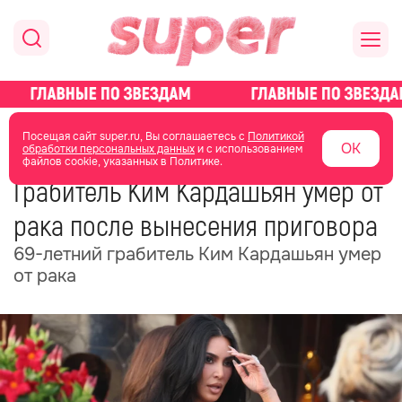
главная
новости о звездах
новости
Посещая сайт super.ru, Вы соглашаетесь с
Политикой
ОК
обработки персональных данных
и с использованием
файлов cookie, указанных в Политике.
26 июня 2025
20:59
Грабитель Ким Кардашьян умер от
рака после вынесения приговора
69-летний грабитель Ким Кардашьян умер
от рака