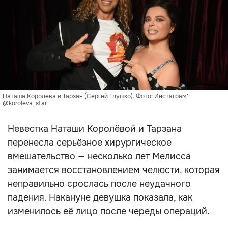
Наташа Королева и Тарзан (Сергей Глушко). Фото: Инстаграм*
@koroleva_star
Невестка Наташи Королёвой и Тарзана
перенесла серьёзное хирургическое
вмешательство — несколько лет Мелисса
занимается восстановлением челюсти, которая
неправильно срослась после неудачного
падения. Накануне девушка показала, как
изменилось её лицо после череды операций.