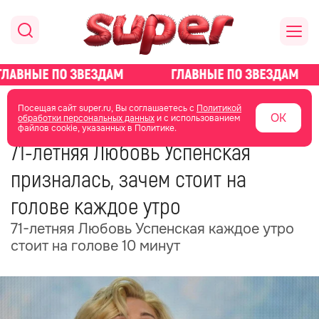
главная
новости о звездах
новости
Посещая сайт super.ru, Вы соглашаетесь с
Политикой
ОК
обработки персональных данных
и с использованием
файлов cookie, указанных в Политике.
10 июня 2025
10:59
71-летняя Любовь Успенская
призналась, зачем стоит на
голове каждое утро
71-летняя Любовь Успенская каждое утро
стоит на голове 10 минут