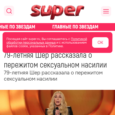
главная
новости о звездах
новости
Посещая сайт super.ru, Вы соглашаетесь с
Политикой
ОК
обработки персональных данных
и с использованием
файлов cookie, указанных в Политике.
10 февраля
20:29
79-летняя Шер рассказала о
пережитом сексуальном насилии
79-летняя Шер рассказала о пережитом
сексуальном насилии