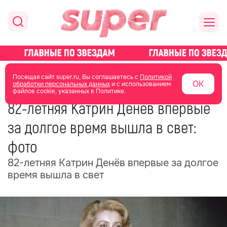
главная
новости о звездах
новости
Посещая сайт super.ru, Вы соглашаетесь с
Политикой
ОК
обработки персональных данных
и с использованием
файлов cookie, указанных в Политике.
15 мая
15:01
82-летняя Катрин Денёв впервые
за долгое время вышла в свет:
фото
82-летняя Катрин Денёв впервые за долгое
время вышла в свет