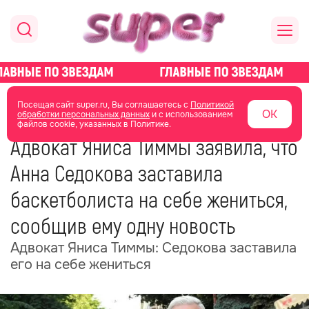
главная
новости о звездах
новости
Посещая сайт super.ru, Вы соглашаетесь с
Политикой
ОК
обработки персональных данных
и с использованием
файлов cookie, указанных в Политике.
11 июня 2025
12:01
Адвокат Яниса Тиммы заявила, что
Анна Седокова заставила
баскетболиста на себе жениться,
сообщив ему одну новость
Адвокат Яниса Тиммы: Седокова заставила
его на себе жениться