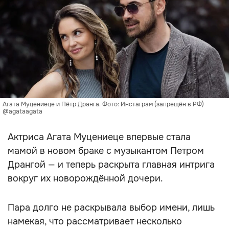
Агата Муцениеце и Пётр Дранга. Фото: Инстаграм (запрещён в РФ)
@agataagata
Актриса Агата Муцениеце впервые стала
мамой в новом браке с музыкантом Петром
Дрангой — и теперь раскрыта главная интрига
вокруг их новорождённой дочери.
Пара долго не раскрывала выбор имени, лишь
намекая, что рассматривает несколько