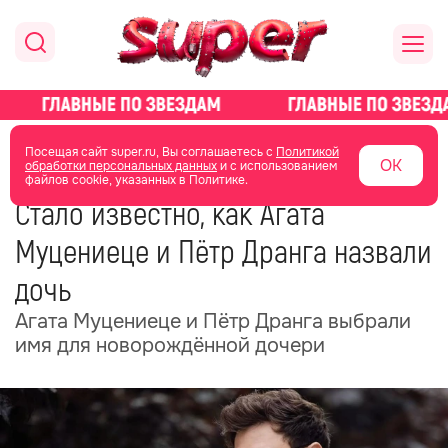
главная
новости о звездах
новости
Посещая сайт super.ru, Вы соглашаетесь с
Политикой
ОК
обработки персональных данных
и с использованием
файлов cookie, указанных в Политике.
20 мая
07:38
Стало известно, как Агата
Муцениеце и Пётр Дранга назвали
дочь
Агата Муцениеце и Пётр Дранга выбрали
имя для новорождённой дочери