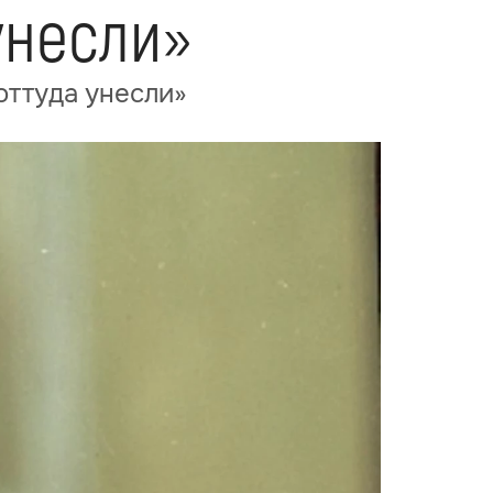
унесли»
оттуда унесли»