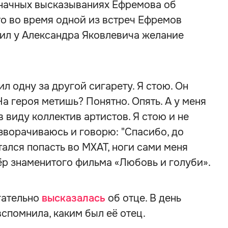
значных высказываниях Ефремова об
то во время одной из встреч Ефремов
бил у Александра Яковлевича желание
л одну за другой сигарету. Я стою. Он
а героя метишь? Понятно. Опять. А у меня
 в виду коллектив артистов. Я стою и не
азворачиваюсь и говорю: "Спасибо, до
тался попасть во МХАТ, ноги сами меня
тёр знаменитого фильма «Любовь и голуби».
гательно
высказалась
об отце. В день
спомнила, каким был её отец.