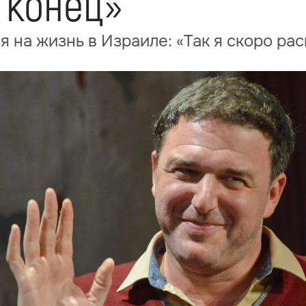
 конец»
 на жизнь в Израиле: «Так я скоро ра