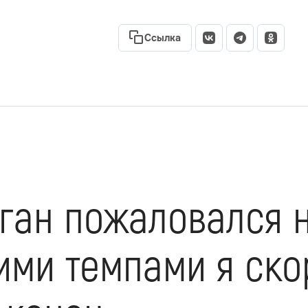
Ссылка
ган пожаловался н
ими темпами я ско