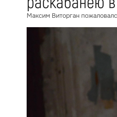
раскабанею в
Максим Виторган пожаловался