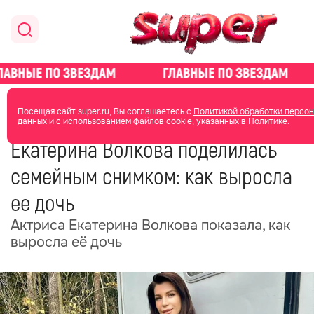
главная
новости о звездах
новости
Посещая сайт super.ru, Вы соглашаетесь с
Политикой обработки персо
данных
и с использованием файлов cookie, указанных в Политике.
30 ноября 2025
15:30
Екатерина Волкова поделилась
семейным снимком: как выросла
ее дочь
Актриса Екатерина Волкова показала, как
выросла её дочь