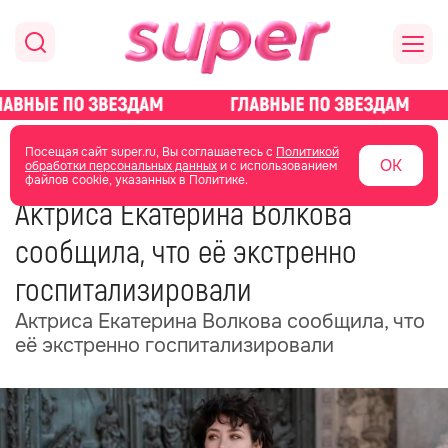
главная
новости о звездах
новости
Посещая сайт super.ru, Вы соглашаетесь с
Политикой
ОК
обработки персональных данных
и с использованием
файлов cookie, указанных в Политике.
21 июня
19:10
Актриса Екатерина Волкова
сообщила, что её экстренно
госпитализировали
Актриса Екатерина Волкова сообщила, что
её экстренно госпитализировали