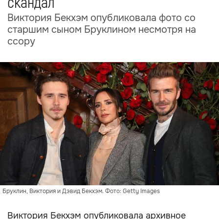
скандал
Виктория Бекхэм опубликовала фото со
старшим сыном Бруклином несмотря на
ссору
Бруклин, Виктория и Дэвид Бекхэм. Фото: Getty Images
Виктория Бекхэм опубликовала архивное